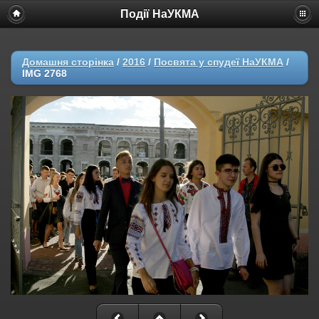
Події НаУКМА
Домашня сторінка
/
2016
/
Посвята у спудеї НаУКМА
/
IMG 2768