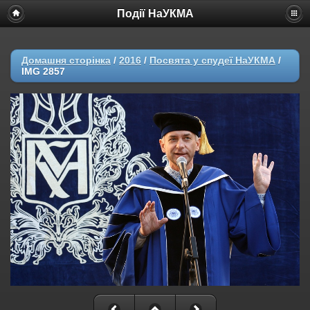
Події НаУКМА
Домашня сторінка
/
2016
/
Посвята у спудеї НаУКМА
/
IMG 2857