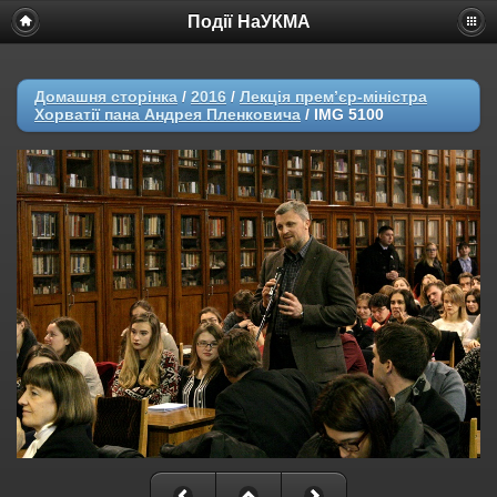
Події НаУКМА
Домашня сторінка
/
2016
/
Лекція прем’єр-міністра
Хорватії пана Андрея Пленковича
/
IMG 5100