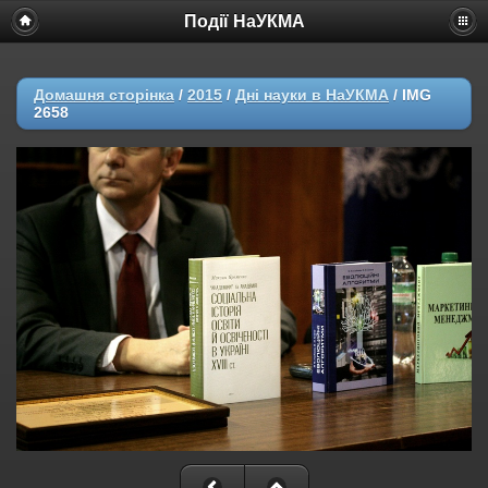
Події НаУКМА
Домашня сторінка
/
2015
/
Дні науки в НаУКМА
/
IMG
2658