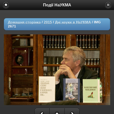
Події НаУКМА
Домашня сторінка
/
2015
/
Дні науки в НаУКМА
/
IMG
2671