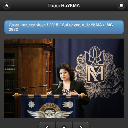
Події НаУКМА
Домашня сторінка
/
2015
/
Дні науки в НаУКМА
/
IMG
2682