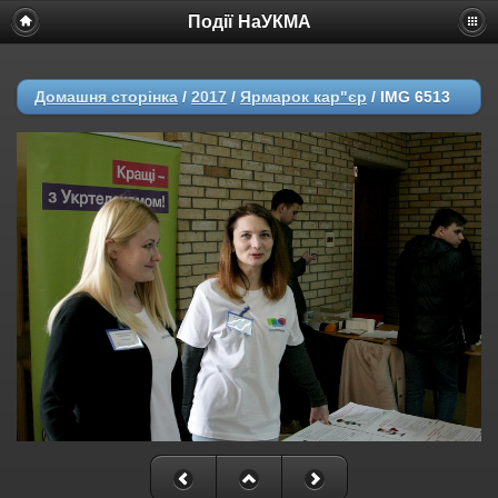
Події НаУКМА
Домашня сторінка
/
2017
/
Ярмарок кар"єр
/
IMG 6513