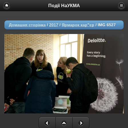
Події НаУКМА
Домашня сторінка
/
2017
/
Ярмарок кар"єр
/
IMG 6527