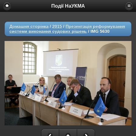
Події НаУКМА
Домашня сторінка
/
2015
/
Презентація реформування
системи виконання судових рішень
/
IMG 5630