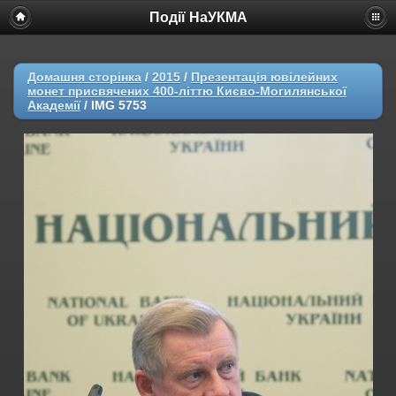
Події НаУКМА
Домашня сторінка
/
2015
/
Презентація ювілейних
монет присвячених 400-літтю Києво-Могилянської
Академії
/
IMG 5753