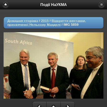
Події НаУКМА
Домашня сторінка
/
2015
/
Відкриття виставки,
присвяченої Нельсону Манделі
/
IMG 5859