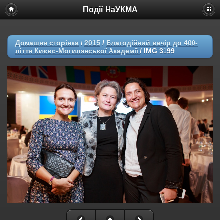
Події НаУКМА
Домашня сторінка
/
2015
/
Благодійний вечір до 400-
ліття Києво-Могилянської Академії
/
IMG 3199