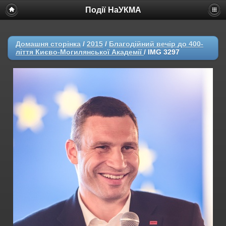
Події НаУКМА
Домашня сторінка
/
2015
/
Благодійний вечір до 400-
ліття Києво-Могилянської Академії
/
IMG 3297