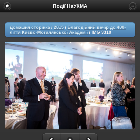
Події НаУКМА
Домашня сторінка
/
2015
/
Благодійний вечір до 400-
ліття Києво-Могилянської Академії
/
IMG 3310