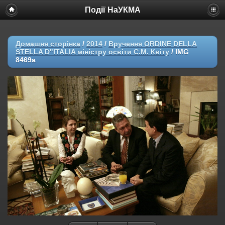
Події НаУКМА
Домашня сторінка
/
2014
/
Вручення ORDINE DELLA
STELLA D"ITALIA міністру освіти С.М. Квіту
/
IMG
8469a