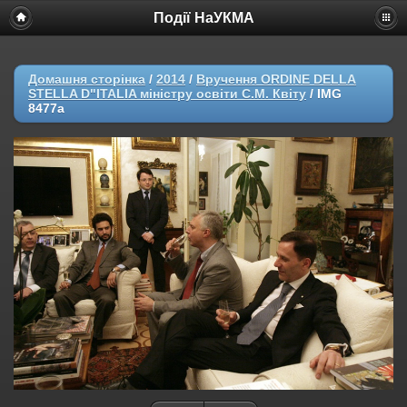
Події НаУКМА
Домашня сторінка
/
2014
/
Вручення ORDINE DELLA
STELLA D"ITALIA міністру освіти С.М. Квіту
/
IMG
8477a