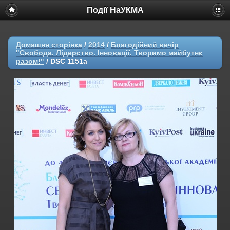
Події НаУКМА
Домашня сторінка
/
2014
/
Благодійний вечір
"Свобода. Лідерство. Інновації. Творимо майбутнє
разом!"
/
DSC 1151a