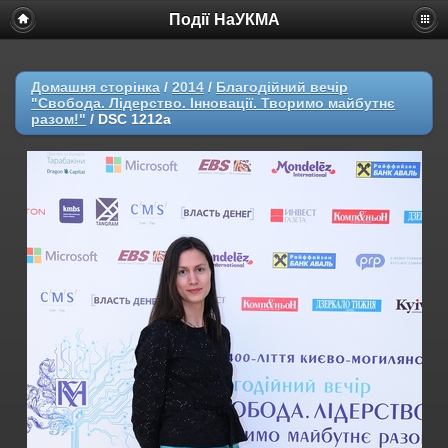
Події НаУКМА
Домашня сторінка
/
2014
/
Благодійний вечір
"Свобода. Лідерство. Інновації. Творимо майбутнє
разом!"
/
DSC 1212a