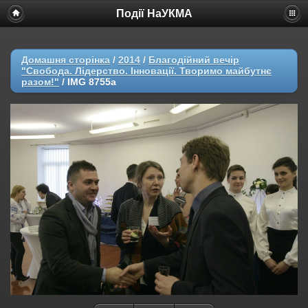
Події НаУКМА
Домашня сторінка
/
2014
/
Благодійний вечір
"Свобода. Лідерство. Інновації. Творимо майбутнє
разом!"
/
IMG 8755a