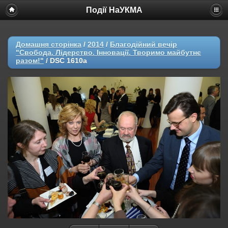
Події НаУКМА
Домашня сторінка
/
2014
/
Благодійний вечір
"Свобода. Лідерство. Інновації. Творимо майбутнє
разом!"
/
DSC 1610a