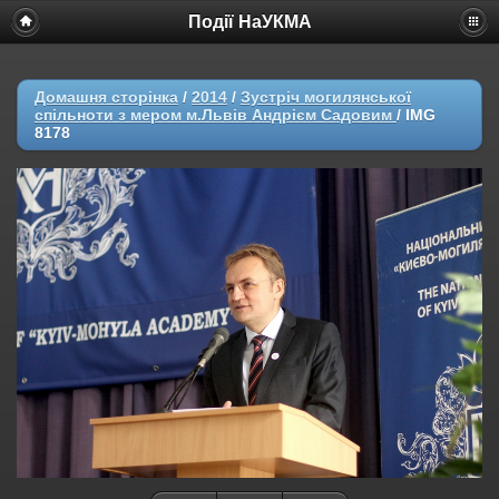
Події НаУКМА
Домашня сторінка
/
2014
/
Зустріч могилянської
спільноти з мером м.Львів Андрієм Садовим
/
IMG
8178