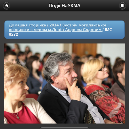
Події НаУКМА
Домашня сторінка
/
2014
/
Зустріч могилянської
спільноти з мером м.Львів Андрієм Садовим
/
IMG
8272