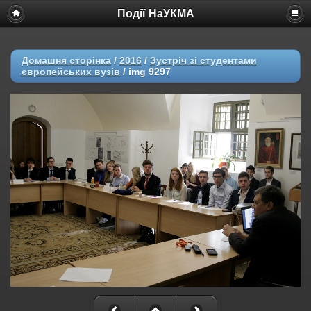
Події НаУКМА
Домашня сторінка
/
2016
/
Зустріч зі студентами
європейських вузів
/
img 9297