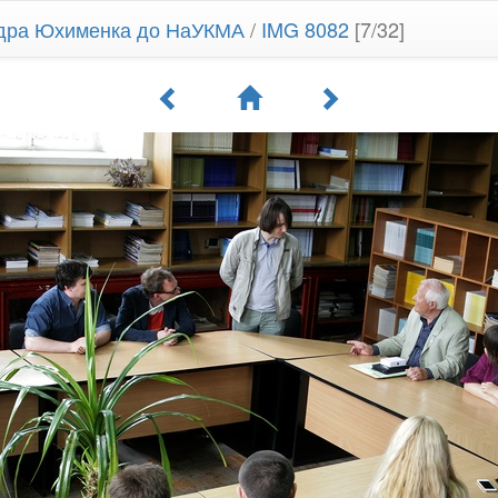
ндра Юхименка до НаУКМА
/
IMG 8082
[7/32]