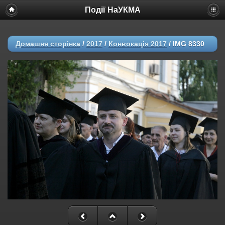
Події НаУКМА
Домашня сторінка
/
2017
/
Конвокація 2017
/
IMG 8330