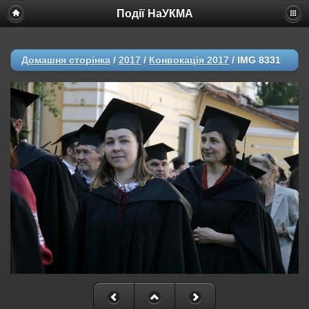
Події НаУКМА
Домашня сторінка
/
2017
/
Конвокація 2017
/
IMG 8331