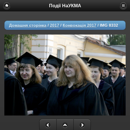
Події НаУКМА
Домашня сторінка
/
2017
/
Конвокація 2017
/
IMG 8332