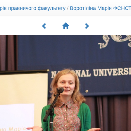
рів правничого факультету
/
Воротіліна Марія ФСНСТ