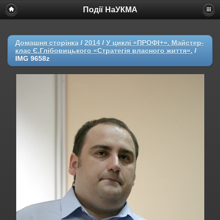
Події НаУКМА
Домашня сторінка
/
2014
/
У циклі «ПРОФІ+». Майстер-
клас Є.Глібовицького «Стратегія власного життя».
/
IMG 9658z