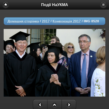
Події НаУКМА
Домашня сторінка
/
2017
/
Конвокація 2017
/
IMG 8528