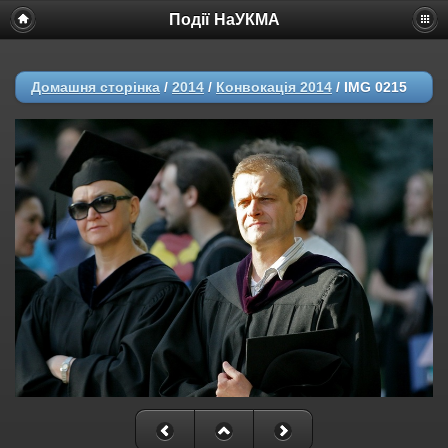
Події НаУКМА
Домашня сторінка
/
2014
/
Конвокація 2014
/
IMG 0215