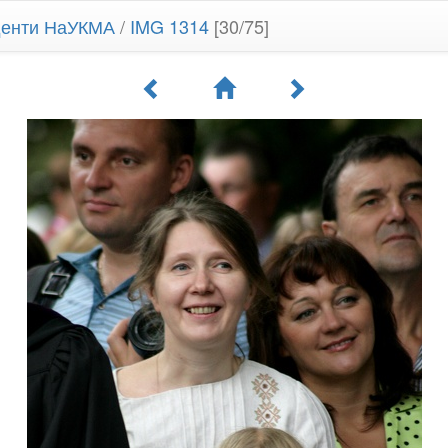
уденти НаУКМА
/
IMG 1314
[30/75]