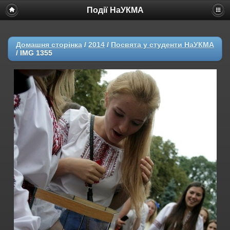
Події НаУКМА
Домашня сторінка
/
2014
/
Посвята у студенти НаУКМА
/
IMG 1355