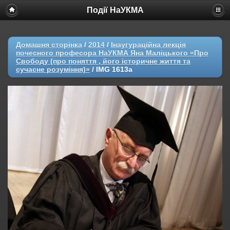
Події НаУКМА
Домашня сторінка
/
2014
/
Інаугураційна лекція
почесного професора НаУКМА Яна Маліцького «Про
Свободу (про поняття , його історичне життя та
сучасне розуміння)»
/
IMG 1613a