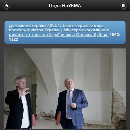
Події НаУКМА
Домашня сторінка
/
2017
/
Візит Першого віце-
прем'єр-міністра України - Міністра економічного
розвитку і торгівлі України пана Степана Кубіва.
/
IMG
9122