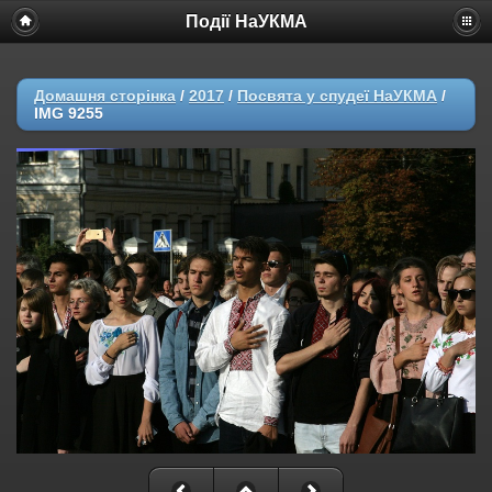
Події НаУКМА
Домашня сторінка
/
2017
/
Посвята у спудеї НаУКМА
/
IMG 9255