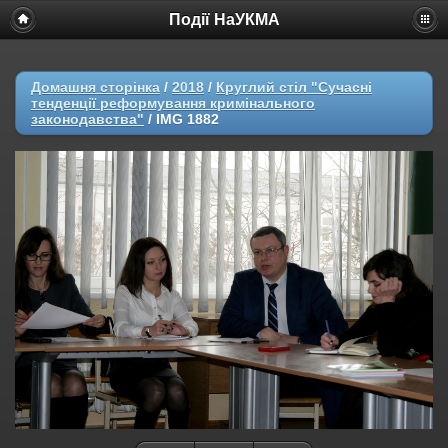
Події НаУКМА
Домашня сторінка
/
2018
/
Круглий стіл "Сучасні
тенденції реформування кримінального
законодавства"
/
IMG 1882