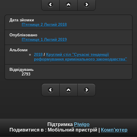
Дата зйомки
П'ятниця 2 Лютий 2018
Опубліковано
П'ятниця 1 Лютий 2019
Альбоми
2018
/
Круглий стіл "Сучасні тенденції
реформування кримінального законодавства"
Відвідувань
2793
Підтримка
Piwigo
Подивитися в :
Мобільний пристрій
|
Комп’ютер