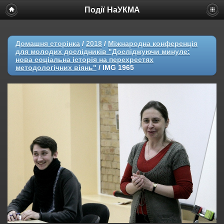
Події НаУКМА
Домашня сторінка
/
2018
/
Міжнародна конференція
для молодих дослідників "Досліджуючи минуле:
нова соціальна історія на перехрестях
методологічних віянь"
/
IMG 1965