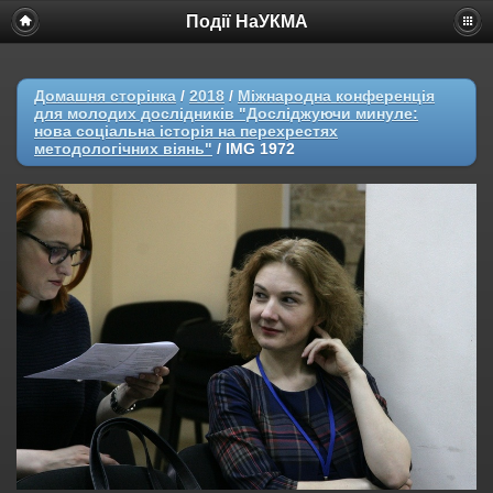
Події НаУКМА
Домашня сторінка
/
2018
/
Міжнародна конференція
для молодих дослідників "Досліджуючи минуле:
нова соціальна історія на перехрестях
методологічних віянь"
/
IMG 1972