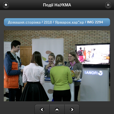
Події НаУКМА
Домашня сторінка
/
2018
/
Ярмарок кар"ер
/
IMG 2294