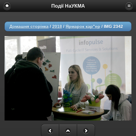
Події НаУКМА
Домашня сторінка
/
2018
/
Ярмарок кар"ер
/
IMG 2342