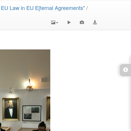
f EU Law in EU E[ternal Agreements"
/