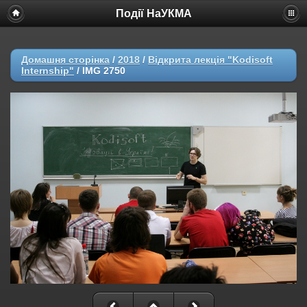
Події НаУКМА
Домашня сторінка
/
2018
/
Відкрита лекція "Kodisoft
Internship"
/
IMG 2750