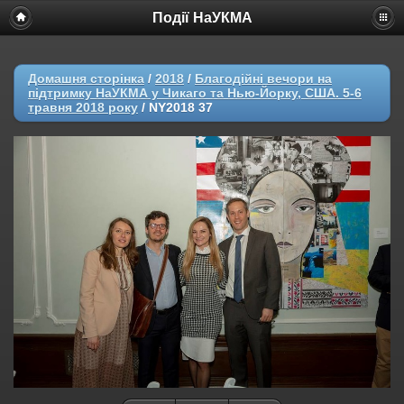
Події НаУКМА
Домашня сторінка
/
2018
/
Благодійні вечори на
підтримку НаУКМА у Чикаго та Нью-Йорку, США. 5-6
травня 2018 року
/
NY2018 37