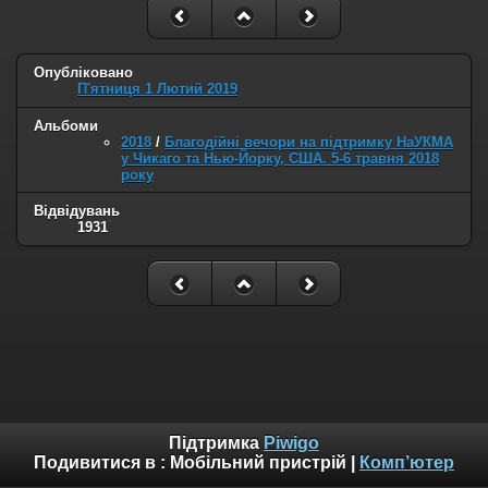
Опубліковано
П'ятниця 1 Лютий 2019
Альбоми
2018
/
Благодійні вечори на підтримку НаУКМА
у Чикаго та Нью-Йорку, США. 5-6 травня 2018
року
Відвідувань
1931
Підтримка
Piwigo
Подивитися в :
Мобільний пристрій
|
Комп’ютер