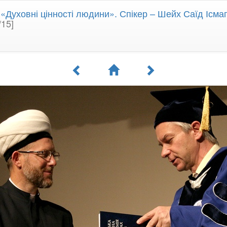
 «Духовні цінності людини». Спікер – Шейх Саїд Ісма
/15]