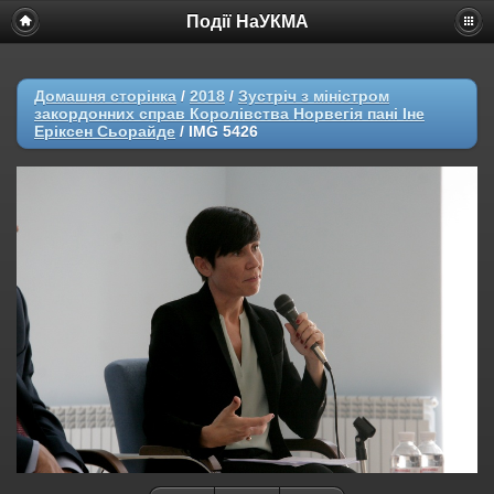
Події НаУКМА
Домашня сторінка
/
2018
/
Зустріч з міністром
закордонних справ Королівства Норвегія пані Іне
Еріксен Сьорайде
/
IMG 5426