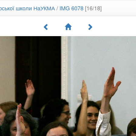
орської школи НаУКМА
/
IMG 6078
[16/18]