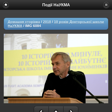
Події НаУКМА
Домашня сторінка
/
2018
/
10 років Докторської школи
НаУКМА
/
IMG 6084