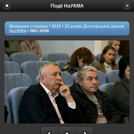
Події НаУКМА
Домашня сторінка
/
2018
/
10 років Докторської школи
НаУКМА
/
IMG 6096