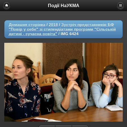
Події НаУКМА
Домашня сторінка
/
2018
/
Зустріч представників БФ
"Повір у себе" зі стипендіатами програми "Сільській
дитині - сучасна освіта"
/
IMG 6424