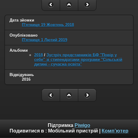
Дата зйомки
П'ятниця 19 Жовтень 2018
Опубліковано
П'ятниця 1 Лютий 2019
Альбоми
2018
/
Зустріч представників БФ "Повір у
себе" зі стипендіатами програми "Сільській
дитині - сучасна освіта"
Відвідувань
2016
Підтримка
Piwigo
Подивитися в :
Мобільний пристрій
|
Комп’ютер